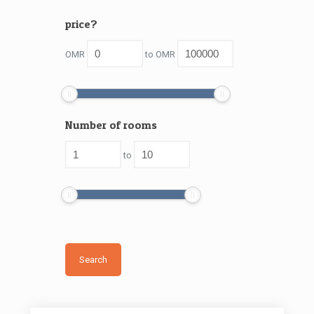
price?
OMR
to
OMR
Number of rooms
to