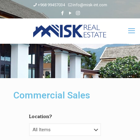
+968 99457034
info@misk-int.com
Commercial Sales
Location?